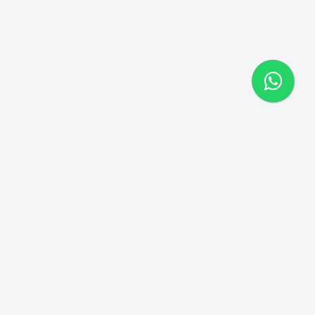
Contato
Email: comercial@kingtelecom.com.br
Skype: kingtelecom.br
Whatsapp